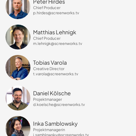
Peter Hirdes
Chief Producer
p.hirdes@screenworks.tv
Matthias Lehnigk
Chief Producer
m.lehnigk@screenworks.tv
Tobias Varola
Creative Director
t.varola@screenworks.tv
Daniel Kölsche
Projektmanager
d.koelsche@screenworks.tv
Inka Samblowsky
Projektmanagerin
i.samblowsky@screenworks.tv