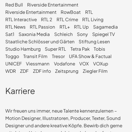
Red Bull
Riverside Entertainment
Riverside Entertainment
RowBoat
RTL
RTL Interactive
RTL 2
RTL Crime
RTL Living
RTL News
RTL Passion
RTL+
RTL Up
Sagamedia
Sat1
Saxonia Media
Schleich
Sony
Spiegel TV
Staatliche Schlösser und Gärten
Stiftung Lesen
Studio Hamburg
Super RTL
Tetra Pak
Tobis
Toggo
Transit Film
Tresor
UFA Show & Factual
UNICEF
Viessmann
Vodafone
VOX
VOXup
WDR
ZDF
ZDF info
Zeitsprung
Ziegler Film
Karriere
Wir freuen uns immer, neue Talente kennenzulernen –
Motion Designer, Illustratoren, Producer, Texter, Sound
Designer und andere kreative Köpfe. Bewirb dich gerne