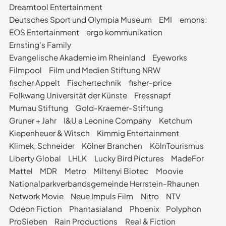
Dreamtool Entertainment
Deutsches Sport und Olympia Museum
EMI
emons:
EOS Entertainment
ergo kommunikation
Ernsting’s Family
Evangelische Akademie im Rheinland
Eyeworks
Filmpool
Film und Medien Stiftung NRW
fischer Appelt
Fischertechnik
fisher-price
Folkwang Universität der Künste
Fressnapf
Murnau Stiftung
Gold-Kraemer-Stiftung
Gruner + Jahr
I&U a Leonine Company
Ketchum
Kiepenheuer & Witsch
Kimmig Entertainment
Klimek, Schneider
Kölner Branchen
KölnTourismus
Liberty Global
LHLK
Lucky Bird Pictures
MadeFor
Mattel
MDR
Metro
Miltenyi Biotec
Moovie
Nationalparkverbandsgemeinde Herrstein-Rhaunen
Network Movie
Neue Impuls Film
Nitro
NTV
Odeon Fiction
Phantasialand
Phoenix
Polyphon
ProSieben
Rain Productions
Real & Fiction