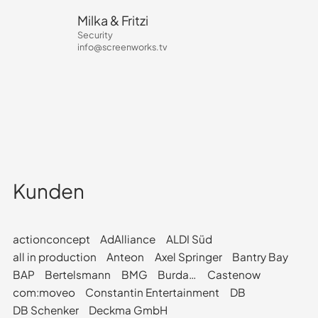
Milka & Fritzi
Security
info@screenworks.tv
Kunden
actionconcept
AdAlliance
ALDI Süd
all in production
Anteon
Axel Springer
Bantry Bay
BAP
Bertelsmann
BMG
Burda…
Castenow
com:moveo
Constantin Entertainment
DB
DB Schenker
Deckma GmbH