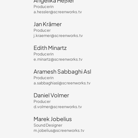
Angelika Heßler
Producerin
a.hessler@screenworks.tv
Jan Krämer
Producer
j.kraemer@screenworks.tv
Edith Minartz
Producerin
e.minartz@screenworks.tv
Aramesh Sabbaghi Asl
Producerin
a.sabbaghiasl@screenworks.tv
Daniel Volmer
Producer
d.volmer@screenworks.tv
Marek Jobelius
Sound Designer
m.jobelius@screenworks.tv