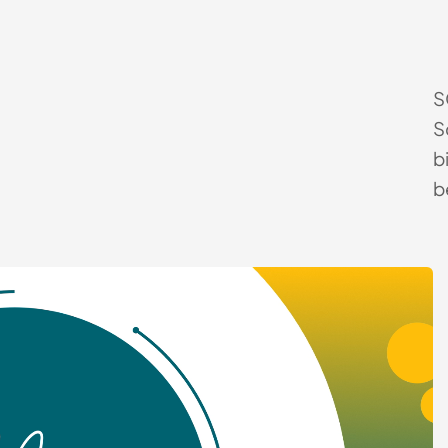
S
S
b
b